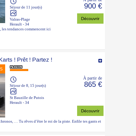
900 €
Séjour de 11 jour(s)
Découvrir
Valras-Plage
Herault - 34
n, les tendances commencent ici
arts ! Prêt ! Partez !
NS
À partir de
865 €
Séjour de 8, 15 jour(s)
St Bauzille de Putois
Herault - 34
Découvrir
 chronos, … Tu rêves d’être le roi de la piste. Enfile tes gants et
!