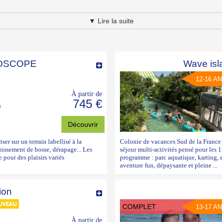
▼ Lire la suite
ROSCOPE
Wave isl
12-16 A
À partir de
745 €
)
Découvrir
er sur un terrain labellisé à la
Colonie de vacances Sud de la France
chissement de bosse, dérapage... Les
séjour multi-activités pensé pour les 
 pour des plaisirs variés
programme : parc aquatique, karting, 
aventure fun, dépaysante et pleine ...
ion
COMPLET
13-17 A
À partir de