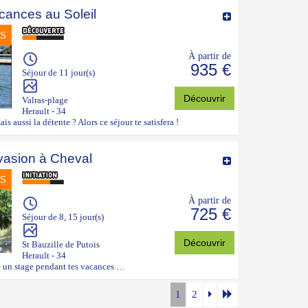
cances au Soleil
NS
À partir de
935 €
Séjour de 11 jour(s)
Découvrir
Valras-plage
Herault - 34
is aussi la détente ? Alors ce séjour te satisfera !
vasion à Cheval
NS
À partir de
725 €
Séjour de 8, 15 jour(s)
Découvrir
St Bauzille de Putois
Herault - 34
re un stage pendant tes vacances …
1
2