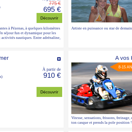
775 €
)
695 €
Découvrir
ntes à Pézenas, à quelques kilomètres
Artiste en puissance ou star de demai
 Un séjour fun et dynamique pour les
 activités nautiques. Entre adrénaline,
mer
A vos K
8-15 A
À partir de
910 €
s)
Découvrir
Vitesse, sensations, frissons, freinage,
ton casque et prends la pole position 