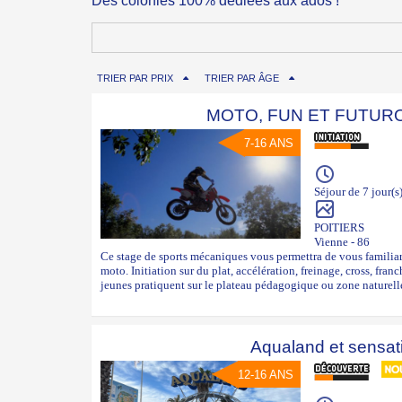
Des colonies 100% dédiées aux ados !
TRIER PAR PRIX
TRIER PAR ÂGE
MOTO, FUN ET FUTU
7-16 ANS
Séjour de 7 jour(s
POITIERS
Vienne - 86
Ce stage de sports mécaniques vous permettra de vous familiaris
moto. Initiation sur du plat, accélération, freinage, cross, fran
jeunes pratiquent sur le plateau pédagogique ou zone naturelle
Aqualand et sensat
12-16 ANS