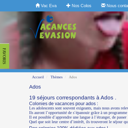
Vac Eva
Nos Colos
Nous conta
FAVORIS
Accueil
Thèmes
Ados
Ados
19 séjours correspondants à Ados .
Colonies de vacances pour ados :
Les adolescents sont souvent exigeants, mais nous avons relev
Ils auront l’opportunité de s’épanouir grâce à un programme d'a
Il est possible d’apprendre une langue à l’étranger, de passer
Quel que soit leur centre d’intérêt, ils trouveront le séjour 