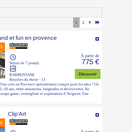
1
2
and et fun en provence
NS
À partir de
775 €
Séjour de 7 jour(s)
Découvrir
BARBENTANE
Bouches du rhone - 13
 Une colo en Provence spécialement conçue pour les ados ! Un
12–16 ans, entre sensations, baignades et découvertes. Au
escape game, ventriglisse et exploration d’Avignon. Une
Clip'Art
NS
À partir de