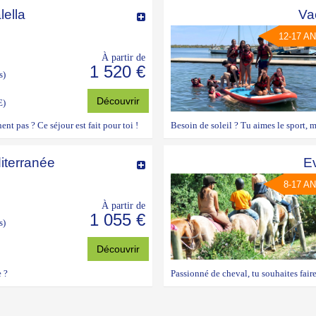
lella
Va
12-17 A
À partir de
1 520 €
s)
Découvrir
E)
nt pas ? Ce séjour est fait pour toi !
Besoin de soleil ? Tu aimes le sport, ma
iterranée
E
8-17 A
À partir de
1 055 €
s)
Découvrir
e ?
Passionné de cheval, tu souhaites fai