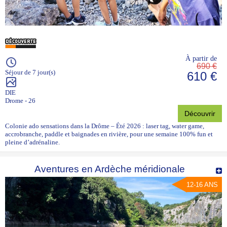
À partir de
690 €
Séjour de 7 jour(s)
610 €
DIE
Drome - 26
Découvrir
Colonie ado sensations dans la Drôme – Été 2026 : laser tag, water game,
accrobranche, paddle et baignades en rivière, pour une semaine 100% fun et
pleine d’adrénaline.
Aventures en Ardèche méridionale
12-16 ANS