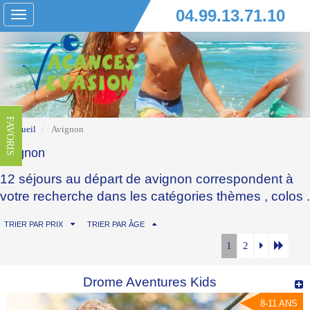
04.99.13.71.10
Toggle
navigation
FAVORIS
Accueil
Avignon
Avignon
12 séjours au départ de avignon correspondent à
votre recherche dans les catégories
thèmes
,
colos
.
TRIER PAR PRIX
TRIER PAR ÂGE
1
2
Drome Aventures Kids
8-11 ANS