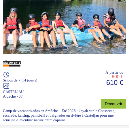
À partir de
690 €
Séjour de 7, 14 jour(s)
610 €
CASTELJAU
Ardeche - 07
Découvrir
Camp de vacances ados en Ardèche – Été 2026 : kayak sur le Chassezac,
escalade, karting, paintball et baignades en rivière à Casteljau pour une
semaine d’aventure nature entre copains.