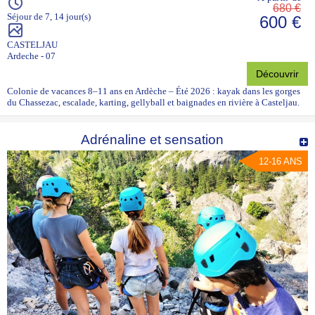
680 €
Séjour de 7, 14 jour(s)
600 €
CASTELJAU
Ardeche - 07
Découvrir
Colonie de vacances 8–11 ans en Ardèche – Été 2026 : kayak dans les gorges
du Chassezac, escalade, karting, gellyball et baignades en rivière à Casteljau.
Adrénaline et sensation
12-16 ANS