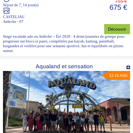
755 €
Séjour de 7, 14 jour(s)
675 €
CASTELJAU
Ardeche - 07
Découvrir
Stage escalade ado en Ardèche – Été 2026 : 4 demi-journées de grimpe pour
progresser sur blocs et paroi, complétées par kayak, karting, paintball,
baignades et veillées pour une semaine sportive, fun et équilibrée en pleine
nature.
Aqualand et sensation
12-16 ANS