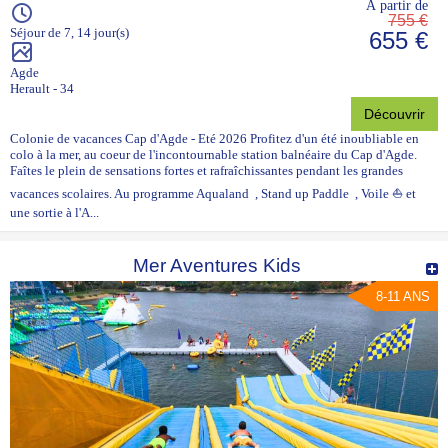
À partir de
755 €
Séjour de 7, 14 jour(s)
655 €
Agde
Herault - 34
Découvrir
Colonie de vacances Cap d'Agde - Eté 2026 Profitez d'un été inoubliable en
colo à la mer, au coeur de l'incontournable station balnéaire du Cap d'Agde.
Faîtes le plein de sensations fortes et rafraîchissantes pendant les grandes
vacances scolaires. Au programme Aqualand , Stand up Paddle , Voile ⛵ et
une sortie à l'A...
Mer Aventures Kids
8-11 ANS