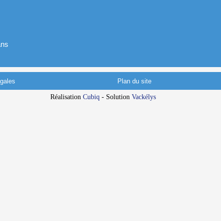
ans
gales
Plan du site
Réalisation
Cubiq
- Solution
Vackélys