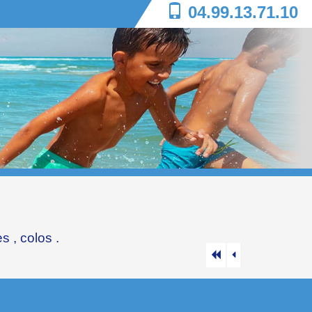
04.99.13.71.10
es
,
colos
.