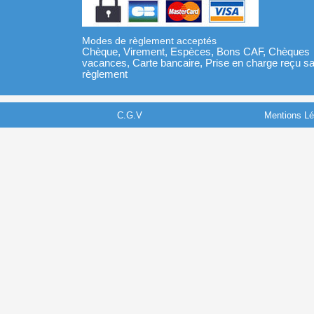
Modes de règlement acceptés
Chèque, Virement, Espèces, Bons CAF, Chèques
vacances, Carte bancaire, Prise en charge reçu s
règlement
C.G.V
Mentions Lé