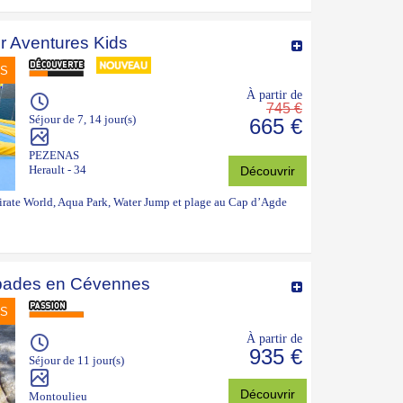
r Aventures Kids
NS
À partir de
745 €
Séjour de 7, 14 jour(s)
665 €
PEZENAS
Herault - 34
Découvrir
Pirate World, Aqua Park, Water Jump et plage au Cap d’Agde
pades en Cévennes
NS
À partir de
935 €
Séjour de 11 jour(s)
Découvrir
Montoulieu