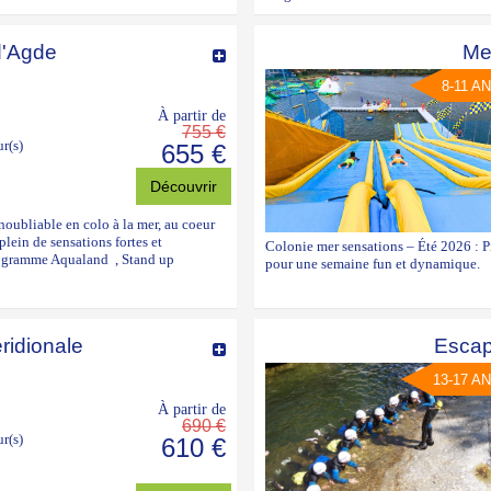
d'Agde
Me
8-11 A
À partir de
755 €
ur(s)
655 €
Découvrir
noubliable en colo à la mer, au coeur
plein de sensations fortes et
Colonie mer sensations – Été 2026 : 
programme Aqualand , Stand up
pour une semaine fun et dynamique.
ridionale
Esca
13-17 A
À partir de
690 €
ur(s)
610 €