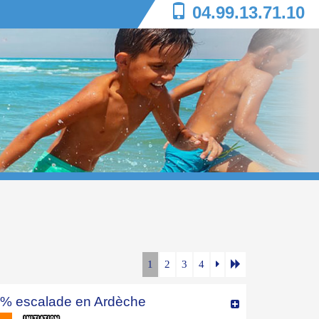
04.99.13.71.10
1
2
3
4
% escalade en Ardèche