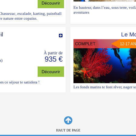
Découvrir
En hauteur, dans l’eau, sous terre, voi
aventures
assezac, escalade, karting, paintball
e nature entre copains.
il
Le M
COMPLET
12-17 A
À partir de
935 €
s)
Découvrir
s ce séjour te satisfera !
Les fonds marins te font rêver, nager so
HAUT DE PAGE