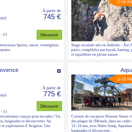
12-16 A
À partir de
745 €
ur(s)
 - 13
Découvrir
tractions Spirou, canoë, ventriglisse,
Stage escalade ado en Ardèche – Été 2
opains.
paroi, complétées par kayak, karting, 
et équilibrée en pleine nature.
rovence
Aqua
12-16 A
À partir de
775 €
ur(s)
Découvrir
 - 13
pécialement conçue pour les ados ! Un
Colonie de vacances Pézenas Venez viv
ons, baignades et découvertes. Au
des plages de l'Hérault, dans un cadr
se et exploration d’Avignon. Une
12–16 ans, avec Water Jump, Aqualand, 
baignades et découverte...