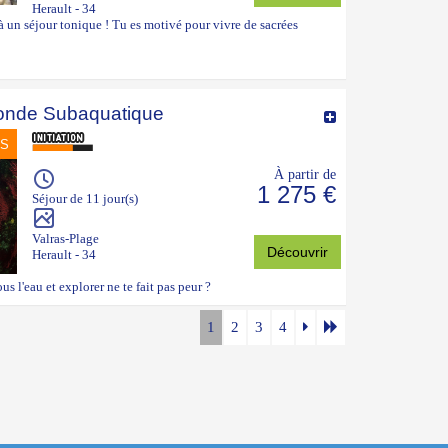
Herault - 34
là un séjour tonique ! Tu es motivé pour vivre de sacrées
onde Subaquatique
NS
À partir de
1 275 €
Séjour de 11 jour(s)
Valras-Plage
Découvrir
Herault - 34
us l'eau et explorer ne te fait pas peur ?
1
2
3
4