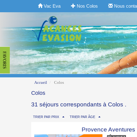
Vac Eva
Nos Colos
Nous conta
FAVORIS
Accueil
Colos
Colos
31 séjours correspondants à Colos .
TRIER PAR PRIX
TRIER PAR ÂGE
Provence Aventures 