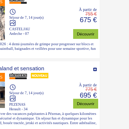
NS
À partir de
755 €
Séjour de 7, 14 jour(s)
675 €
CASTELJAU
Ardeche - 07
Découvrir
026 : 4 demi-journées de grimpe pour progresser sur blocs et
paintball, baignades et veillées pour une semaine sportive, fun
land et sensation
NS
À partir de
775 €
Séjour de 7, 14 jour(s)
695 €
Découvrir
PEZENAS
Herault - 34
re des vacances palpitantes à Pézenas, à quelques kilomètres
e sécurisé et dynamique. Un séjour fun et dynamique pour les
bouée tractée, jetski et activités nautiques. Entre adrénaline,