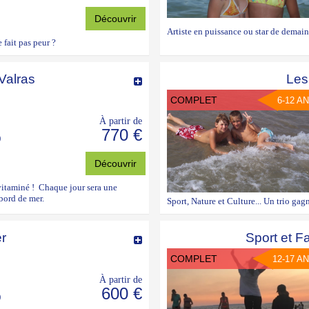
Découvrir
Artiste en puissance ou star de demai
 fait pas peur ?
Valras
Les
COMPLET
6-12 A
À partir de
770 €
)
Découvrir
vitaminé ! Chaque jour sera une
 bord de mer.
Sport, Nature et Culture... Un trio gag
r
Sport et F
COMPLET
12-17 A
À partir de
600 €
)