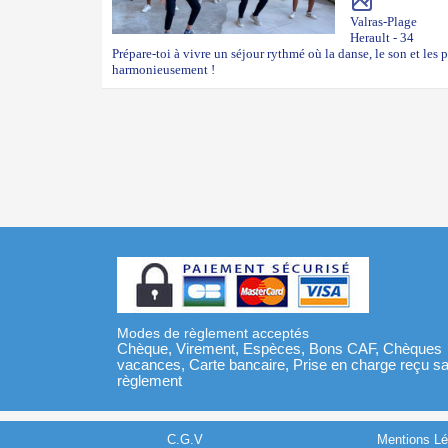
Valras-Plage
Herault - 34
Prépare-toi à vivre un séjour rythmé où la danse, le son et les p
harmonieusement !
Modes de règlement acceptés
Chèque, Virement, Espèces, Bons CAF, Chèques
vacances, Carte bancaire, Prise en charge reçu s
règlement
C.G.V
Mentions Lé