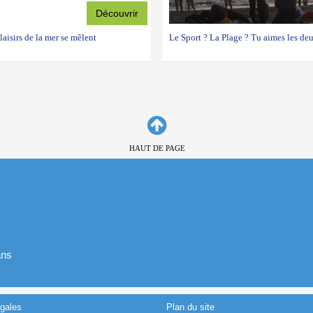
Découvrir
laisirs de la mer se mêlent
Le Sport ? La Plage ? Tu aimes les deux
HAUT DE PAGE
ans
gales
Plan du site