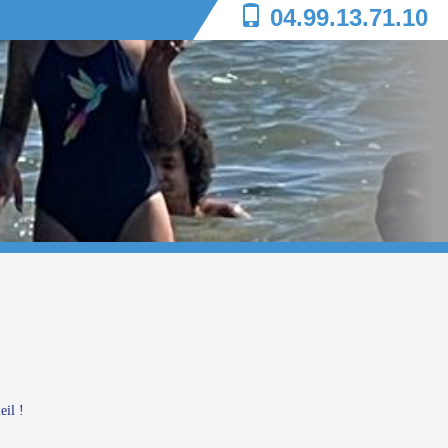
04.99.13.71.10
eil !