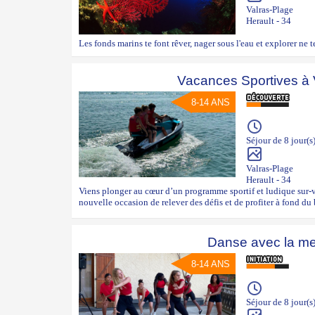
Valras-Plage
Herault - 34
Les fonds marins te font rêver, nager sous l'eau et explorer ne te
Vacances Sportives à 
8-14 ANS
Séjour de 8 jour(s
Valras-Plage
Herault - 34
Viens plonger au cœur d’un programme sportif et ludique sur-
nouvelle occasion de relever des défis et de profiter à fond du
Danse avec la me
8-14 ANS
Séjour de 8 jour(s