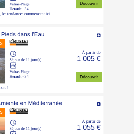
Découvrir
Valras-Plage
Herault - 34
n, les tendances commencent ici
 Pieds dans l'Eau
NS
À partir de
1 005 €
Séjour de 11 jour(s)
Valras-Plage
Herault - 34
Découvrir
nant !
arniente en Méditerranée
NS
À partir de
1 055 €
Séjour de 11 jour(s)