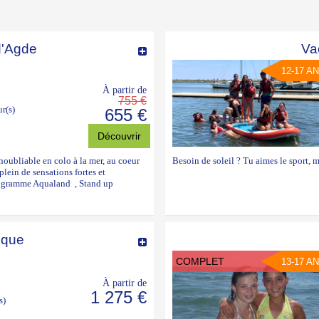
d'Agde
Va
12-17 A
À partir de
755 €
ur(s)
655 €
Découvrir
noubliable en colo à la mer, au coeur
Besoin de soleil ? Tu aimes le sport, ma
plein de sensations fortes et
programme Aqualand , Stand up
ique
COMPLET
13-17 A
À partir de
1 275 €
s)