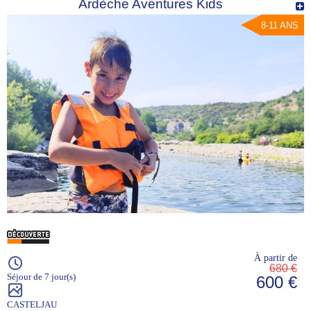
Ardèche Aventures Kids
8-11 ANS
À partir de
680 €
Séjour de 7 jour(s)
600 €
CASTELJAU