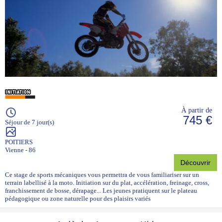
À partir de
745 €
Séjour de 7 jour(s)
POITIERS
Vienne - 86
Découvrir
Ce stage de sports mécaniques vous permettra de vous familiariser sur un
terrain labellisé à la moto. Initiation sur du plat, accélération, freinage, cross,
franchissement de bosse, dérapage... Les jeunes pratiquent sur le plateau
pédagogique ou zone naturelle pour des plaisirs variés