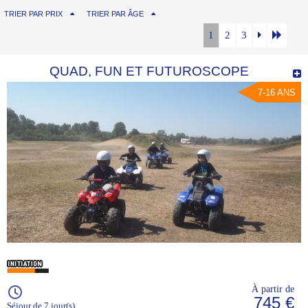
TRIER PAR PRIX
TRIER PAR ÂGE
1
2
3
QUAD, FUN ET FUTUROSCOPE
7-16 ANS
À partir de
745 €
Séjour de 7 jour(s)