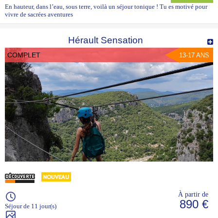
En hauteur, dans l’eau, sous terre, voilà un séjour tonique ! Tu es motivé pour
vivre de sacrées aventures
Hérault Sensation
COMPLET
13-17 ANS
À partir de
890 €
Séjour de 11 jour(s)