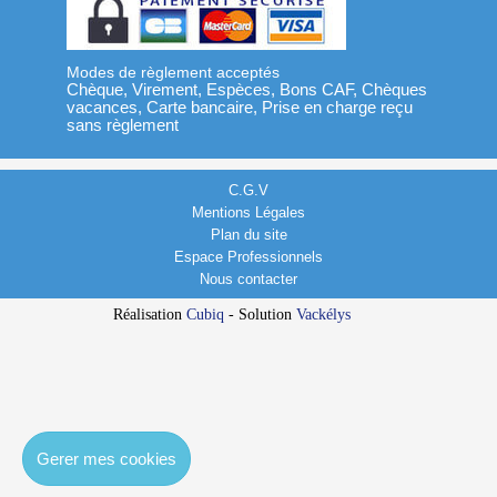
Modes de règlement acceptés
Chèque, Virement, Espèces, Bons CAF, Chèques
vacances, Carte bancaire, Prise en charge reçu
sans règlement
C.G.V
Mentions Légales
Plan du site
Espace Professionnels
Nous contacter
Réalisation
Cubiq
- Solution
Vackélys
Gerer mes cookies