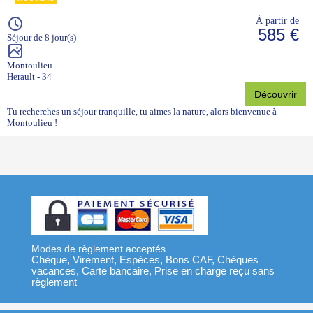
À partir de
585 €
Séjour de 8 jour(s)
Montoulieu
Herault - 34
Découvrir
Tu recherches un séjour tranquille, tu aimes la nature, alors bienvenue à
Montoulieu !
Modes de règlement acceptés
Chèque, Virement, Espèces, Bons CAF, Chèques
vacances, Carte bancaire, Prise en charge reçu sans
règlement