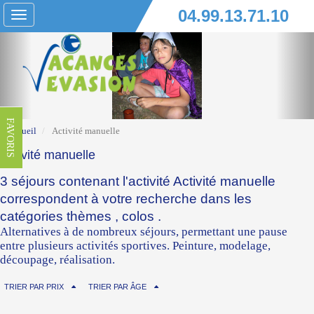
04.99.13.71.10
Toggle
navigation
FAVORIS
Accueil
Activité manuelle
Activité manuelle
3 séjours contenant l'activité Activité manuelle
correspondent à votre recherche dans les
catégories
thèmes
,
colos
.
Alternatives à de nombreux séjours, permettant une pause
entre plusieurs activités sportives. Peinture, modelage,
découpage, réalisation.
TRIER PAR PRIX
TRIER PAR ÂGE