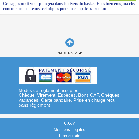
Ce stage sportif vous plongera dans l'univers du basket. Entrainements, matchs,
concours ou contenus techniques pour un camp de basket fun.
HAUT DE PAGE
Modes de règlement acceptés
Chèque, Virement, Espèces, Bons CAF, Chèques
vacances, Carte bancaire, Prise en charge reçu
sans règlement
C.G.V
Mentions Légales
Plan du site