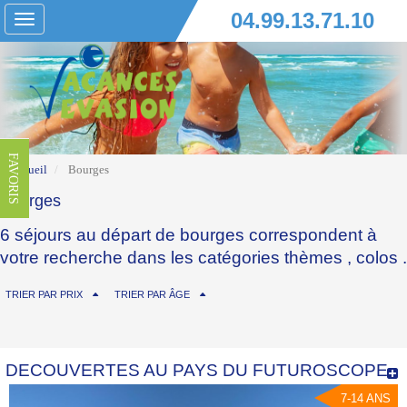
04.99.13.71.10
Toggle
navigation
FAVORIS
Accueil
Bourges
Bourges
6 séjours au départ de bourges correspondent à
votre recherche dans les catégories
thèmes
,
colos
.
TRIER PAR PRIX
TRIER PAR ÂGE
DECOUVERTES AU PAYS DU FUTUROSCOPE
7-14 ANS