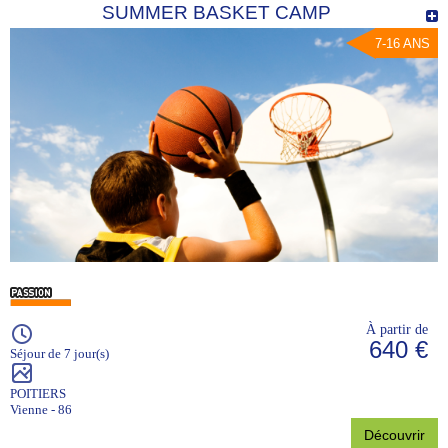
SUMMER BASKET CAMP
7-16 ANS
À partir de
640 €
Séjour de 7 jour(s)
POITIERS
Vienne - 86
Découvrir