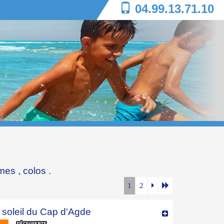
04.99.13.71.10
mes
,
colos
.
1
2
 soleil du Cap d'Agde