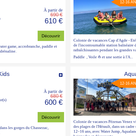
12-16 A
À partir de
690 €
)
610 €
Découvrir
Colonie de vacances Cap d'Agde - Eté 
de l'incontournable station balnéaire d
water game, accrobranche, paddle et
rafraîchissantes pendant les grandes 
drénaline.
Paddle , Voile ⛵ et une sortie à l'A...
Kids
Aqua
12-16 A
À partir de
680 €
ur(s)
600 €
Découvrir
Colonie de vacances Pézenas Venez viv
des plages de l'Hérault, dans un cadr
dans les gorges du Chassezac,
12–16 ans, avec Water Jump, Aqualand, 
.