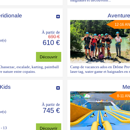
baignades et découverte...
ridionale
Aventure
12-16 A
À partir de
690 €
ur(s)
610 €
Découvrir
assezac, escalade, karting, paintball
Camp de vacances ados en Drôme Prove
e nature entre copains.
laser tag, water game et baignades en r
Kids
Me
8-11 A
À partir de
745 €
ur(s)
 - 13
Découvrir