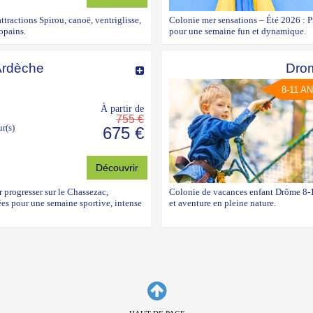
tractions Spirou, canoë, ventriglisse,
Colonie mer sensations – Été 2026 : 
opains.
pour une semaine fun et dynamique.
Ardèche
Drom
8-11 A
À partir de
755 €
ur(s)
675 €
Découvrir
 progresser sur le Chassezac,
Colonie de vacances enfant Drôme 8-11
lées pour une semaine sportive, intense
et aventure en pleine nature.