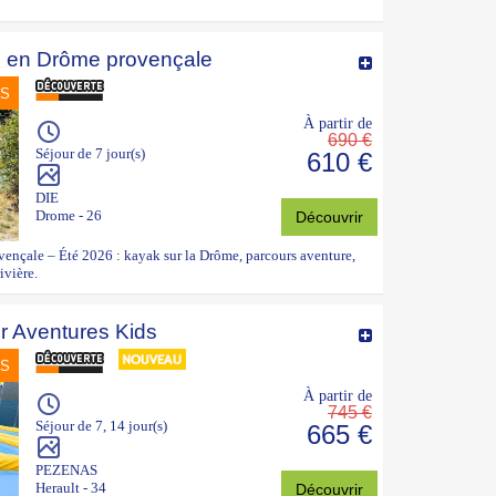
 en Drôme provençale
NS
À partir de
690 €
Séjour de 7 jour(s)
610 €
DIE
Drome - 26
Découvrir
nçale – Été 2026 : kayak sur la Drôme, parcours aventure,
ivière.
r Aventures Kids
NS
À partir de
745 €
Séjour de 7, 14 jour(s)
665 €
PEZENAS
Herault - 34
Découvrir