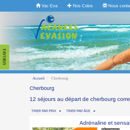
Vac Eva
Nos Colos
Nous conta
FAVORIS
Accueil
Cherbourg
Cherbourg
12 séjours au départ de cherbourg corr
TRIER PAR PRIX
TRIER PAR ÂGE
Adrénaline et sensa