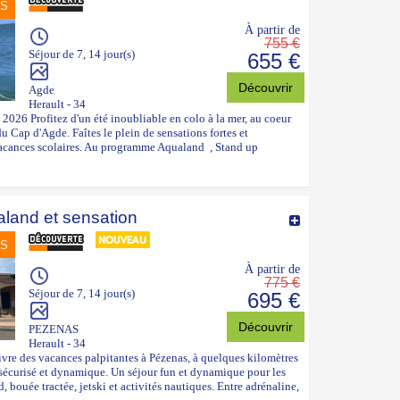
NS
À partir de
755 €
Séjour de 7, 14 jour(s)
655 €
Découvrir
Agde
Herault - 34
2026 Profitez d'un été inoubliable en colo à la mer, au coeur
u Cap d'Agde. Faîtes le plein de sensations fortes et
vacances scolaires. Au programme Aqualand , Stand up
land et sensation
NS
À partir de
775 €
Séjour de 7, 14 jour(s)
695 €
Découvrir
PEZENAS
Herault - 34
re des vacances palpitantes à Pézenas, à quelques kilomètres
e sécurisé et dynamique. Un séjour fun et dynamique pour les
bouée tractée, jetski et activités nautiques. Entre adrénaline,