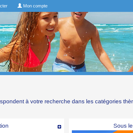
cter
Mon compte
espondent à votre recherche dans les catégories
thè
tion
Sous le