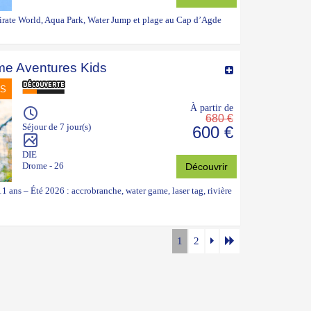
Pirate World, Aqua Park, Water Jump et plage au Cap d’Agde
e Aventures Kids
NS
À partir de
680 €
Séjour de 7 jour(s)
600 €
DIE
Drome - 26
Découvrir
 ans – Été 2026 : accrobranche, water game, laser tag, rivière
1
2