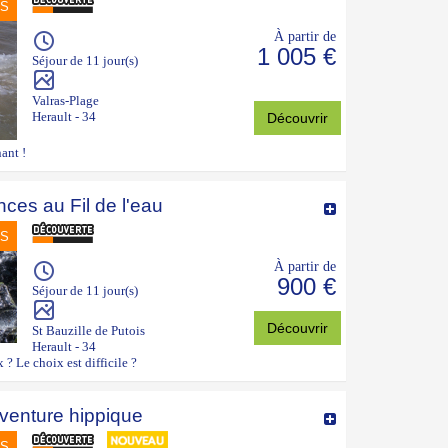
NS
À partir de
1 005 €
Séjour de 11 jour(s)
Valras-Plage
Herault - 34
Découvrir
nant !
ces au Fil de l'eau
NS
À partir de
900 €
Séjour de 11 jour(s)
Découvrir
St Bauzille de Putois
Herault - 34
 ? Le choix est difficile ?
venture hippique
NS