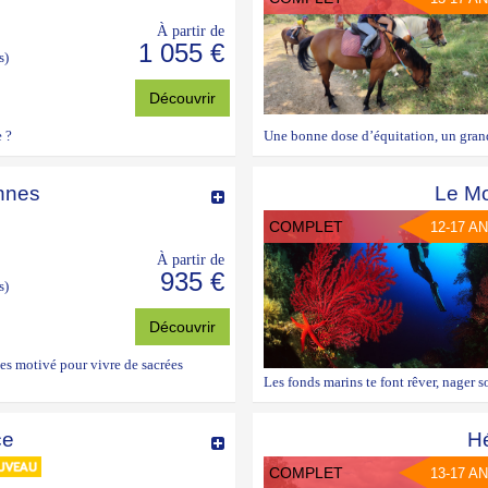
À partir de
1 055 €
s)
Découvrir
e ?
Une bonne dose d’équitation, un grand 
nnes
Le M
COMPLET
12-17 A
À partir de
935 €
s)
Découvrir
 es motivé pour vivre de sacrées
Les fonds marins te font rêver, nager so
ce
Hé
COMPLET
13-17 A