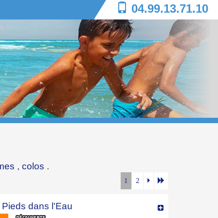
04.99.13.71.10
mes
,
colos
.
1
2
 Pieds dans l'Eau