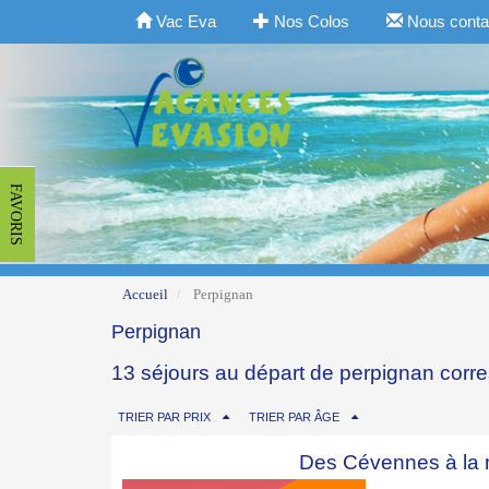
Vac Eva
Nos Colos
Nous conta
FAVORIS
Accueil
Perpignan
Perpignan
13 séjours au départ de perpignan corr
TRIER PAR PRIX
TRIER PAR ÂGE
Des Cévennes à la 