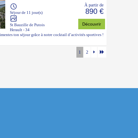
À partir de
890 €
Séjour de 11 jour(s)
Découvrir
St Bauzille de Putois
Herault - 34
imentes ton séjour grâce à notre cocktail d’activités sportives !
1
2