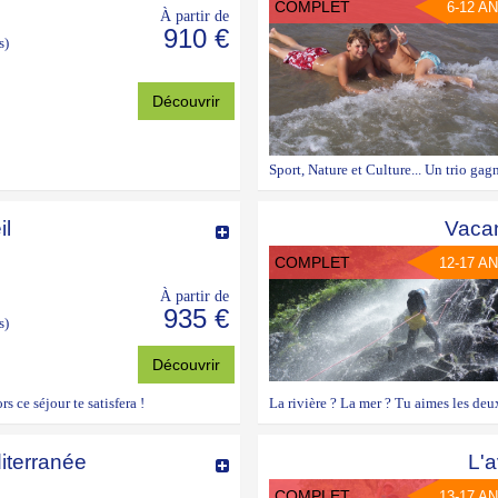
COMPLET
6-12 A
À partir de
910 €
s)
Découvrir
Sport, Nature et Culture... Un trio gag
il
Vacan
COMPLET
12-17 A
À partir de
935 €
s)
Découvrir
s ce séjour te satisfera !
La rivière ? La mer ? Tu aimes les deux
iterranée
L'a
COMPLET
13-17 A