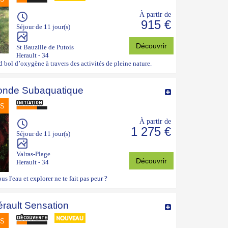
À partir de
915 €
Séjour de 11 jour(s)
Découvrir
St Bauzille de Putois
Herault - 34
bol d’oxygène à travers des activités de pleine nature.
onde Subaquatique
NS
À partir de
1 275 €
Séjour de 11 jour(s)
Valras-Plage
Découvrir
Herault - 34
us l'eau et explorer ne te fait pas peur ?
rault Sensation
NS