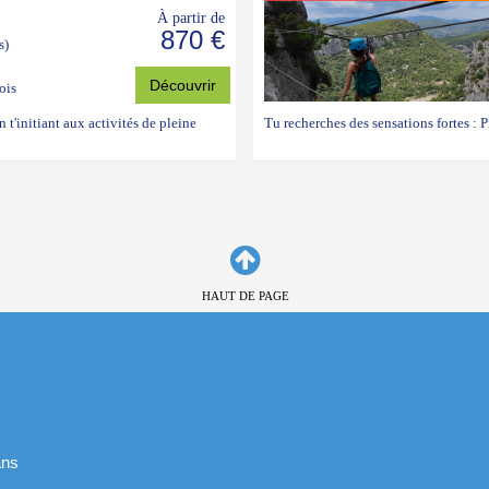
À partir de
870 €
s)
Découvrir
ois
 t'initiant aux activités de pleine
Tu recherches des sensations fortes : P
HAUT DE PAGE
ans