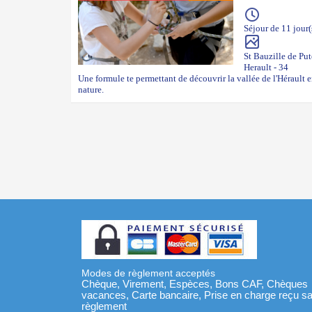
Séjour de 11 jour(
St Bauzille de Put
Herault - 34
Une formule te permettant de découvrir la vallée de l'Hérault en
nature.
Modes de règlement acceptés
Chèque, Virement, Espèces, Bons CAF, Chèques
vacances, Carte bancaire, Prise en charge reçu s
règlement