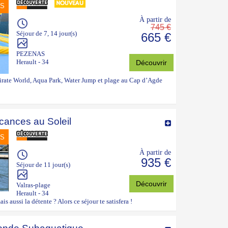
NS
À partir de
745 €
Séjour de 7, 14 jour(s)
665 €
PEZENAS
Herault - 34
Découvrir
Pirate World, Aqua Park, Water Jump et plage au Cap d’Agde
cances au Soleil
NS
À partir de
935 €
Séjour de 11 jour(s)
Découvrir
Valras-plage
Herault - 34
is aussi la détente ? Alors ce séjour te satisfera !