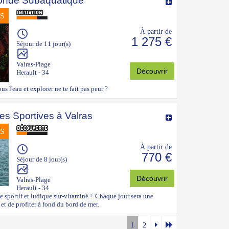
onde Subaquatique
NS
À partir de
1 275 €
Séjour de 11 jour(s)
Valras-Plage
Découvrir
Herault - 34
us l'eau et explorer ne te fait pas peur ?
s Sportives à Valras
NS
À partir de
770 €
Séjour de 8 jour(s)
Découvrir
Valras-Plage
Herault - 34
sportif et ludique sur-vitaminé ! Chaque jour sera une
et de profiter à fond du bord de mer.
1
2