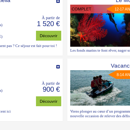
lella
Le M
COMPLET
12-17 A
À partir de
1 520 €
s)
Découvrir
E)
nt pas ? Ce séjour est fait pour toi !
Les fonds marins te font rêver, nager so
Vacance
8-14 A
À partir de
900 €
s)
Découvrir
ent ici
Viens plonger au cœur d’un programme 
nouvelle occasion de relever des défis 