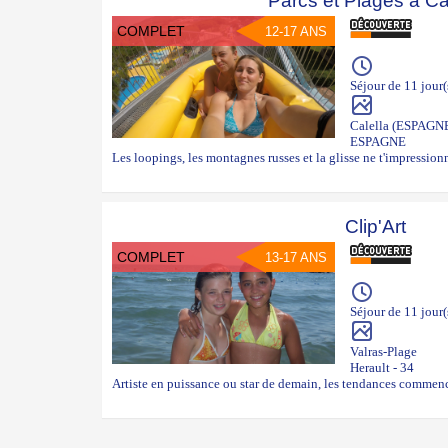
Parcs et Plages à Ca
COMPLET
12-17 ANS
Séjour de 11 jour(
Calella (ESPAGN
ESPAGNE
Les loopings, les montagnes russes et la glisse ne t'impressionne
Clip'Art
COMPLET
13-17 ANS
Séjour de 11 jour(
Valras-Plage
Herault - 34
Artiste en puissance ou star de demain, les tendances commenc