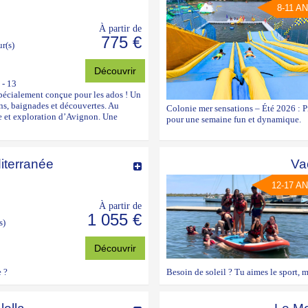
8-11 A
À partir de
775 €
ur(s)
Découvrir
 - 13
pécialement conçue pour les ados ! Un
ons, baignades et découvertes. Au
Colonie mer sensations – Été 2026 : 
se et exploration d’Avignon. Une
pour une semaine fun et dynamique.
iterranée
Va
12-17 A
À partir de
1 055 €
s)
Découvrir
e ?
Besoin de soleil ? Tu aimes le sport, ma