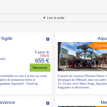
.
▼ Lire la suite
d'Agde
Aqua
12-16 A
À partir de
755 €
ur(s)
655 €
Découvrir
noubliable en colo à la mer, au coeur
Colonie de vacances Pézenas Venez viv
plein de sensations fortes et
des plages de l'Hérault, dans un cadr
programme Aqualand , Stand up
12–16 ans, avec Water Jump, Aqualand, 
baignades et découverte...
rovence
Me