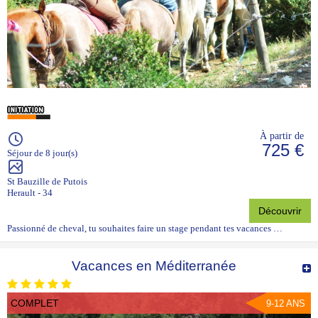
À partir de
725 €
Séjour de 8 jour(s)
St Bauzille de Putois
Herault - 34
Découvrir
Passionné de cheval, tu souhaites faire un stage pendant tes vacances …
Vacances en Méditerranée
COMPLET
9-12 ANS