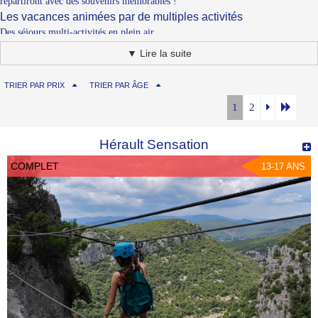
repartiront avec des souvenirs mémorables !
Les vacances animées par de multiples activités
Des séjours multi-activités en plein air
Les vacances multi-sports et loisirs
▼ Lire la suite
Les camps d'aventures multifonctions
TRIER PAR PRIX
TRIER PAR ÂGE
1
2
Hérault Sensation
COMPLET
13-17 ANS