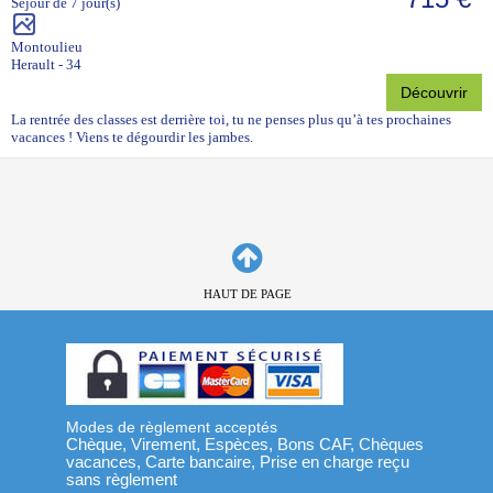
Séjour de 7 jour(s)
Montoulieu
Herault - 34
Découvrir
La rentrée des classes est derrière toi, tu ne penses plus qu’à tes prochaines
vacances ! Viens te dégourdir les jambes.
HAUT DE PAGE
Modes de règlement acceptés
Chèque, Virement, Espèces, Bons CAF, Chèques
vacances, Carte bancaire, Prise en charge reçu
sans règlement