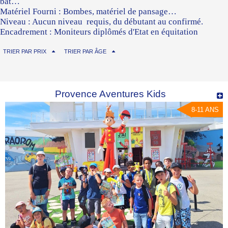
bat…
Matériel Fourni : Bombes, matériel de pansage…
Niveau : Aucun niveau requis, du débutant au confirmé.
Encadrement : Moniteurs diplômés d'Etat en équitation
(BEES), animatrice cheval permanente sur le centre.
Intervenants extérieurs ou appartenant à la structure
TRIER PAR PRIX
TRIER PAR ÂGE
(vétérinaire, directeur permanent, également éleveur).
Provence Aventures Kids
8-11 ANS