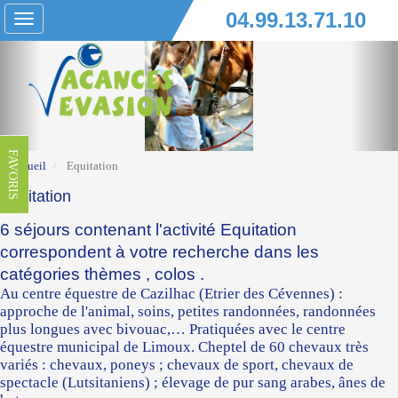
04.99.13.71.10
Toggle
navigation
FAVORIS
Accueil
Equitation
Equitation
6 séjours contenant l'activité Equitation
correspondent à votre recherche dans les
catégories
thèmes
,
colos
.
Au centre équestre de Cazilhac (Etrier des Cévennes) :
approche de l'animal, soins, petites randonnées, randonnées
plus longues avec bivouac,… Pratiquées avec le centre
équestre municipal de Limoux. Cheptel de 60 chevaux très
variés : chevaux, poneys ; chevaux de sport, chevaux de
spectacle (Lutsitaniens) ; élevage de pur sang arabes, ânes de