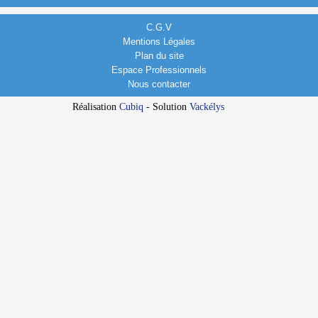
C.G.V
Mentions Légales
Plan du site
Espace Professionnels
Nous contacter
Réalisation
Cubiq
- Solution
Vackélys