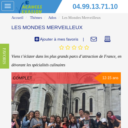
04.99.13.71.10
Toggle
navigation
Accueil
Thèmes
Ados
Les Mondes Merveilleux
LES MONDES MERVEILLEUX
Ajouter à mes favoris
|
FAVORIS
Viens t’éclater dans les plus grands parcs d’attraction de France, en
dévorant les spécialités culinaires
COMPLET
12-15 ans