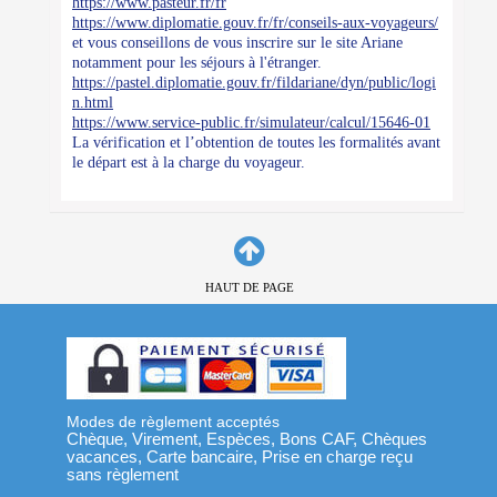
https://www.pasteur.fr/fr
https://www.diplomatie.gouv.fr/fr/conseils-aux-voyageurs/
et vous conseillons de vous inscrire sur le site Ariane
notamment pour les séjours à l'étranger.
https://pastel.diplomatie.gouv.fr/fildariane/dyn/public/logi
n.html
https://www.service-public.fr/simulateur/calcul/15646-01
La vérification et l’obtention de toutes les formalités avant
le départ est à la charge du voyageur.
HAUT DE PAGE
Modes de règlement acceptés
Chèque, Virement, Espèces, Bons CAF, Chèques
vacances, Carte bancaire, Prise en charge reçu
sans règlement