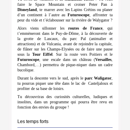
faire le Space Mountain et croiser Peter Pan à
Disneyland
, te marrer avec les Lapins Crétins ou planer
d’un continent à l’autre au
Futuroscope
, affronter ta
peur du vide et t’éclabousser sur la rivière de Walygator ?
Alors viens sillonner les
routes de France
, qui
t’emmèneront dans le Puy-de-Dôme, à la découverte de
la grotte de Lascaux, du parc Pal (animalier et
attractions) et de Vulcania, avant de rejoindre la capitale,
de flâner sur les Champs-Elysées ou de faire une pause
sous la
Tour Eiffel
. Sur la route vers Poitiers et le
Futuroscope
, une escale dans un château (
Versailles
,
Chambord,…) permettra de pique-niquer dans un cadre
bucolique.
Durant la descente vers le sud, après le
parc Waligator
,
tu pourras piquer une tête dans le lac de Casteljaloux et
profiter de sa base de loisirs.
Tu découvriras des curiosités culturelles, ludiques et
insolites, dans un programme qui pourra être revu en
fonction des envies du groupe !
Les temps forts