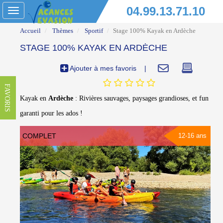
04.99.13.71.10
Toggle
navigation
Accueil
Thèmes
Sportif
Stage 100% Kayak en Ardèche
STAGE 100% KAYAK EN ARDÈCHE
Ajouter à mes favoris
|
FAVORIS
Kayak en
Ardèche
: Rivières sauvages, paysages grandioses, et fun
garanti pour les ados !
COMPLET
12-16 ans