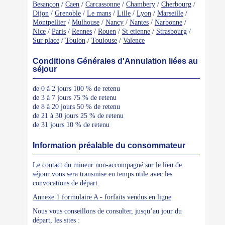
Besançon
/
Caen
/
Carcassonne
/
Chambery
/
Cherbourg
/
Dijon
/
Grenoble
/
Le mans
/
Lille
/
Lyon
/
Marseille
/
Montpellier
/
Mulhouse
/
Nancy
/
Nantes
/
Narbonne
/
Nice
/
Paris
/
Rennes
/
Rouen
/
St etienne
/
Strasbourg
/
Sur place
/
Toulon
/
Toulouse
/
Valence
Conditions Générales d'Annulation liées au
séjour
de 0 à 2 jours 100 % de retenu
de 3 à 7 jours 75 % de retenu
de 8 à 20 jours 50 % de retenu
de 21 à 30 jours 25 % de retenu
de 31 jours 10 % de retenu
Information préalable du consommateur
Le contact du mineur non-accompagné sur le lieu de
séjour vous sera transmise en temps utile avec les
convocations de départ.
Annexe 1 formulaire A - forfaits vendus en ligne
Nous vous conseillons de consulter, jusqu’au jour du
départ, les sites :