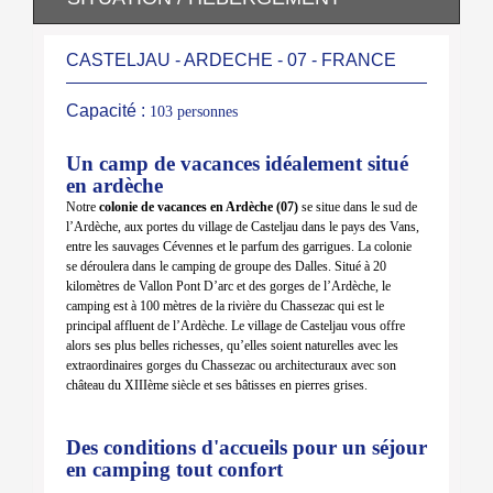
CASTELJAU - ARDECHE - 07 - FRANCE
Capacité :
103 personnes
Un camp de vacances idéalement situé
en ardèche
Notre
colonie de vacances en Ardèche (07)
se situe dans le sud de
l’Ardèche, aux portes du village de Casteljau dans le pays des Vans,
entre les sauvages Cévennes et le parfum des garrigues. La colonie
se déroulera dans le camping de groupe des Dalles. Situé à 20
kilomètres de Vallon Pont D’arc et des gorges de l’Ardèche, le
camping est à 100 mètres de la rivière du Chassezac qui est le
principal affluent de l’Ardèche. Le village de Casteljau vous offre
alors ses plus belles richesses, qu’elles soient naturelles avec les
extraordinaires gorges du Chassezac ou architecturaux avec son
château du XIIIème siècle et ses bâtisses en pierres grises.
Des conditions d'accueils pour un séjour
en camping tout confort