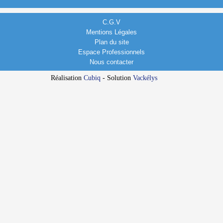
C.G.V
Mentions Légales
Plan du site
Espace Professionnels
Nous contacter
Réalisation
Cubiq
- Solution
Vackélys