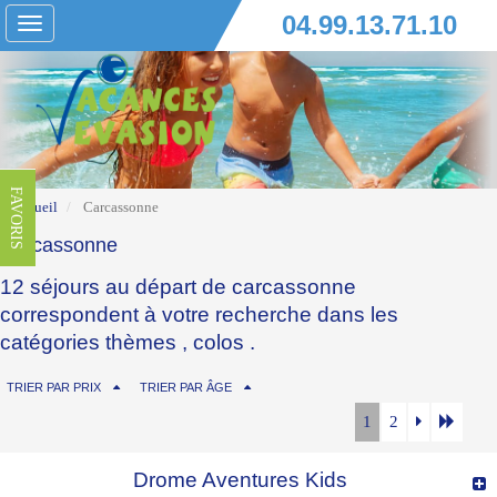
04.99.13.71.10
Toggle
navigation
FAVORIS
Accueil
Carcassonne
Carcassonne
12 séjours au départ de carcassonne
correspondent à votre recherche dans les
catégories
thèmes
,
colos
.
TRIER PAR PRIX
TRIER PAR ÂGE
1
2
Drome Aventures Kids