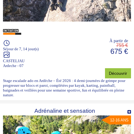
À partir de
755 €
Séjour de 7, 14 jour(s)
675 €
CASTELJAU
Ardeche - 07
Découvrir
Stage escalade ado en Ardèche – Été 2026 : 4 demi-journées de grimpe pour
progresser sur blocs et paroi, complétées par kayak, karting, paintball,
baignades et veillées pour une semaine sportive, fun et équilibrée en pleine
nature.
Adrénaline et sensation
12-16 ANS