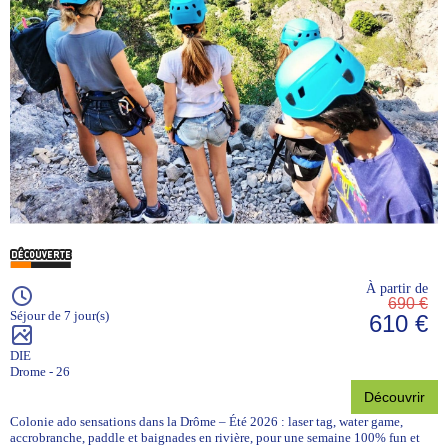
À partir de
690 €
Séjour de 7 jour(s)
610 €
DIE
Drome - 26
Découvrir
Colonie ado sensations dans la Drôme – Été 2026 : laser tag, water game,
accrobranche, paddle et baignades en rivière, pour une semaine 100% fun et