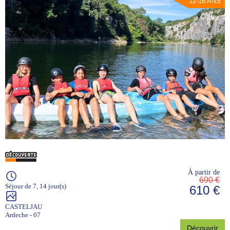
12-16 ANS
À partir de
690 €
Séjour de 7, 14 jour(s)
610 €
CASTELJAU
Ardeche - 07
Découvrir