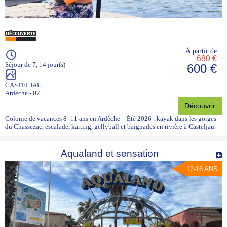
À partir de
680 €
Séjour de 7, 14 jour(s)
600 €
CASTELJAU
Ardeche - 07
Découvrir
Colonie de vacances 8–11 ans en Ardèche – Été 2026 : kayak dans les gorges
du Chassezac, escalade, karting, gellyball et baignades en rivière à Casteljau.
Aqualand et sensation
12-16 ANS