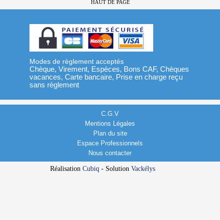
HAUT DE PAGE
Modes de règlement acceptés
Chèque, Virement, Espèces, Bons CAF, Chèques
vacances, Carte bancaire, Prise en charge reçu
sans règlement
C.G.V
Mentions Légales
Plan du site
Espace Professionnels
Nous contacter
Réalisation
Cubiq
- Solution
Vackélys