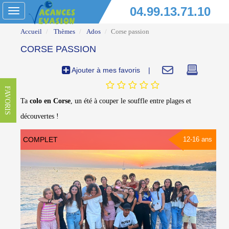
04.99.13.71.10
Toggle
navigation
Accueil
Thèmes
Ados
Corse passion
CORSE PASSION
Ajouter à mes favoris
|
FAVORIS
Ta
colo en Corse
, un été à couper le souffle entre plages et
découvertes !
COMPLET
12-16 ans