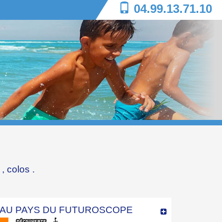
04.99.13.71.10
,
colos
.
AU PAYS DU FUTUROSCOPE