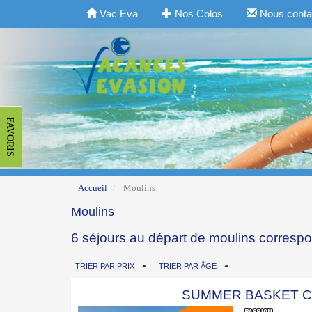
Vac Eva
Nos Colos
Nous conta
FAVORIS
Accueil
Moulins
Moulins
6 séjours au départ de moulins corresp
TRIER PAR PRIX
TRIER PAR ÂGE
SUMMER BASKET 