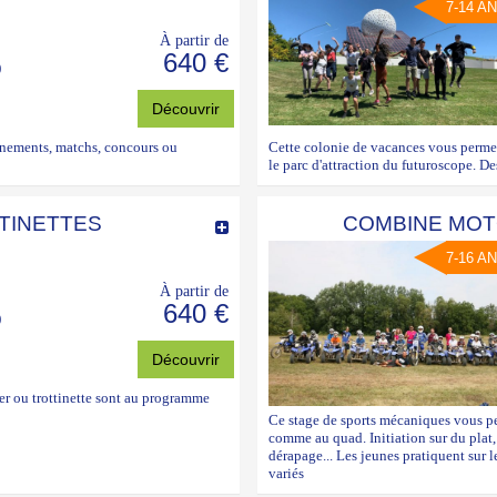
7-14 A
À partir de
640 €
)
Découvrir
ainements, matchs, concours ou
Cette colonie de vacances vous permett
le parc d'attraction du futuroscope. De
TINETTES
COMBINE MOT
7-16 A
À partir de
640 €
)
Découvrir
ler ou trottinette sont au programme
Ce stage de sports mécaniques vous per
comme au quad. Initiation sur du plat, 
dérapage... Les jeunes pratiquent sur 
variés