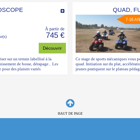
ROSCOPE
QUAD, F
7-16 A
À partir de
745 €
ur(s)
Découvrir
er sur un terrain labellisé à la
Ce stage de sports mécaniques vous per
chissement de bosse, dérapage... Les
quad. Initiation sur du plat, accélérat
 pour des plaisirs variés
jeunes pratiquent sur le plateau pédag
HAUT DE PAGE