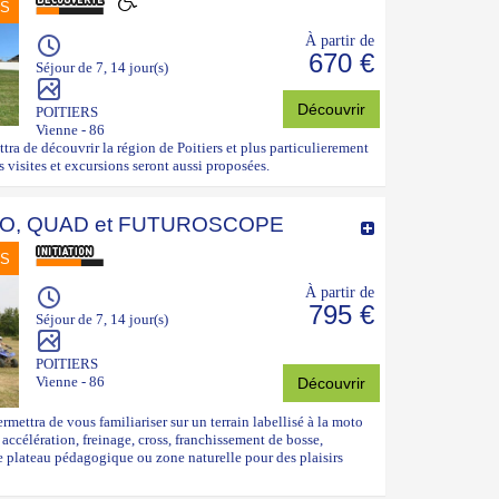
NS
À partir de
670 €
Séjour de 7, 14 jour(s)
Découvrir
POITIERS
Vienne - 86
ra de découvrir la région de Poitiers et plus particulierement
s visites et excursions seront aussi proposées.
O, QUAD et FUTUROSCOPE
NS
À partir de
795 €
Séjour de 7, 14 jour(s)
POITIERS
Vienne - 86
Découvrir
mettra de vous familiariser sur un terrain labellisé à la moto
accélération, freinage, cross, franchissement de bosse,
le plateau pédagogique ou zone naturelle pour des plaisirs