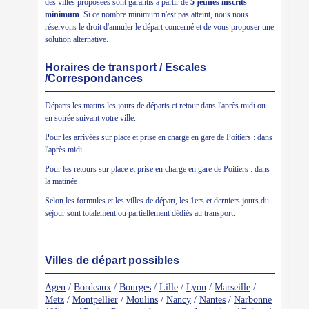
des villes proposées sont garantis à partir de
5 jeunes inscrits
minimum
. Si ce nombre minimum n'est pas atteint, nous nous
réservons le droit d'annuler le départ concerné et de vous proposer une
solution alternative.
Horaires de transport / Escales
/Correspondances
Départs les matins les jours de départs et retour dans l'après midi ou
en soirée suivant votre ville.
Pour les arrivées sur place et prise en charge en gare de Poitiers : dans
l'après midi
Pour les retours sur place et prise en charge en gare de Poitiers : dans
la matinée
Selon les formules et les villes de départ, les 1ers et derniers jours du
séjour sont totalement ou partiellement dédiés au transport.
Villes de départ possibles
Agen
/
Bordeaux
/
Bourges
/
Lille
/
Lyon
/
Marseille
/
Metz
/
Montpellier
/
Moulins
/
Nancy
/
Nantes
/
Narbonne