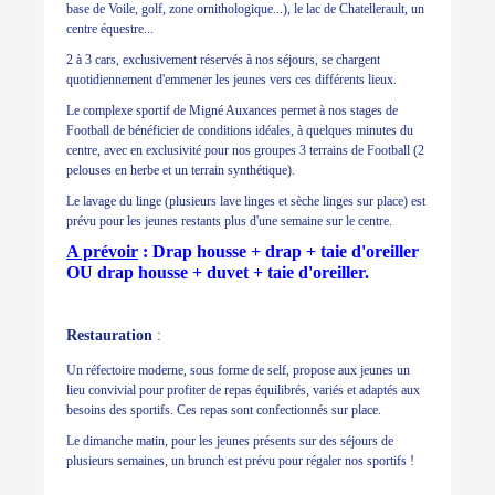
base de Voile, golf, zone ornithologique...), le lac de Chatellerault, un
centre équestre...
2 à 3 cars, exclusivement réservés à nos séjours, se chargent
quotidiennement d'emmener les jeunes vers ces différents lieux.
Le complexe sportif de Migné Auxances permet à nos stages de
Football de bénéficier de conditions idéales, à quelques minutes du
centre, avec en exclusivité pour nos groupes 3 terrains de Football (2
pelouses en herbe et un terrain synthétique).
Le lavage du linge (plusieurs lave linges et sèche linges sur place) est
prévu pour les jeunes restants plus d'une semaine sur le centre.
A prévoir
: Drap housse + drap + taie d'oreiller
OU drap housse + duvet + taie d'oreiller.
Restauration
:
Un réfectoire moderne, sous forme de self, propose aux jeunes un
lieu convivial pour profiter de repas équilibrés, variés et adaptés aux
besoins des sportifs. Ces repas sont confectionnés sur place.
Le dimanche matin, pour les jeunes présents sur des séjours de
plusieurs semaines, un brunch est prévu pour régaler nos sportifs !