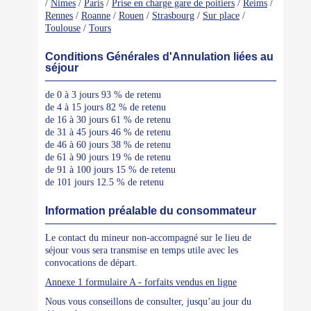
/
Nimes
/
Paris
/
Prise en charge gare de poitiers
/
Reims
/
Rennes
/
Roanne
/
Rouen
/
Strasbourg
/
Sur place
/
Toulouse
/
Tours
Conditions Générales d'Annulation liées au
séjour
de 0 à 3 jours 93 % de retenu
de 4 à 15 jours 82 % de retenu
de 16 à 30 jours 61 % de retenu
de 31 à 45 jours 46 % de retenu
de 46 à 60 jours 38 % de retenu
de 61 à 90 jours 19 % de retenu
de 91 à 100 jours 15 % de retenu
de 101 jours 12.5 % de retenu
Information préalable du consommateur
Le contact du mineur non-accompagné sur le lieu de
séjour vous sera transmise en temps utile avec les
convocations de départ.
Annexe 1 formulaire A - forfaits vendus en ligne
Nous vous conseillons de consulter, jusqu’au jour du