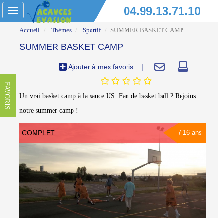
04.99.13.71.10
Toggle
navigation
Accueil
Thèmes
Sportif
SUMMER BASKET CAMP
SUMMER BASKET CAMP
Ajouter à mes favoris
|
FAVORIS
Un vrai basket camp à la sauce US. Fan de basket ball ? Rejoins
notre summer camp !
COMPLET
7-16 ans