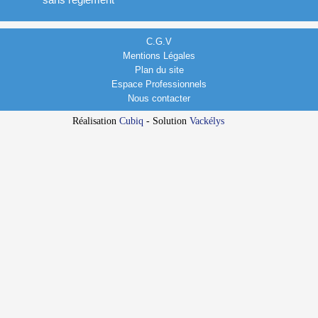
C.G.V
Mentions Légales
Plan du site
Espace Professionnels
Nous contacter
Réalisation
Cubiq
- Solution
Vackélys