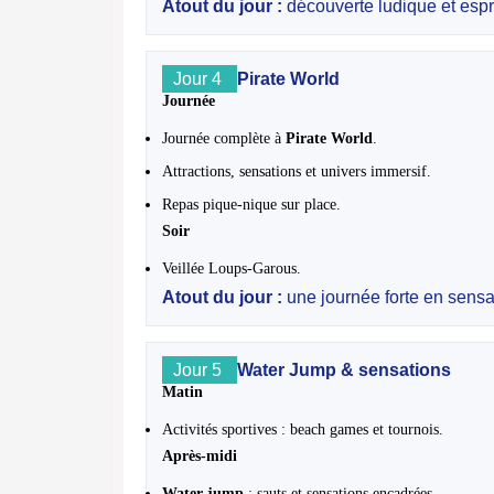
Atout du jour :
découverte ludique et espri
Jour 4
Pirate World
Journée
Journée complète à
Pirate World
.
Attractions, sensations et univers immersif.
Repas pique-nique sur place.
Soir
Veillée Loups-Garous.
Atout du jour :
une journée forte en sensa
Jour 5
Water Jump & sensations
Matin
Activités sportives : beach games et tournois.
Après-midi
Water jump
: sauts et sensations encadrées.