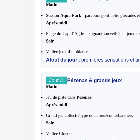
Matin
Session
Aqua Park
: parcours gonflable, glissades et
Après-midi
Plage du Cap d’Agde : baignade surveillée et jeux col
Soir
Veillée jeux d’ambiance.
Atout du jour :
premières sensations et 
Jour 3
Pézenas & grands jeux
Matin
Jeu de piste dans
Pézenas
.
Après-midi
Grand jeu collectif type douaniers/contrebandiers.
Soir
Veillée Cluedo.