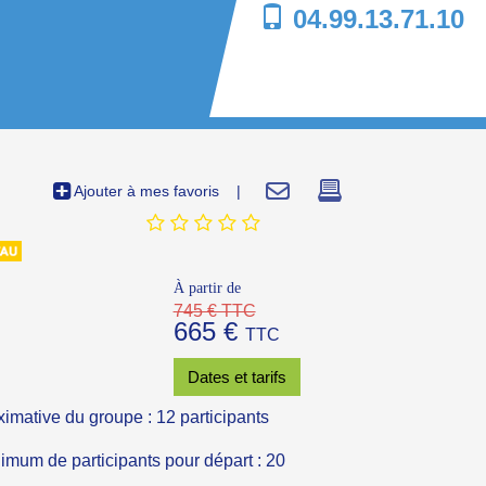
04.99.13.71.10
Ajouter à mes favoris
|
À partir de
745 € TTC
665 €
TTC
Dates et tarifs
ximative du groupe : 12 participants
um de participants pour départ : 20