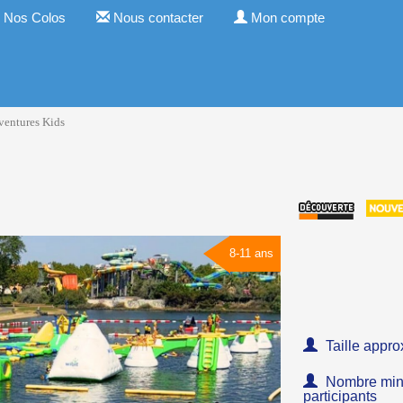
Nos Colos
Nous contacter
Mon compte
ventures Kids
8-11 ans
Taille appro
Nombre minim
participants