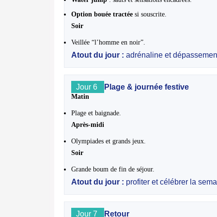
Option bouée tractée
si souscrite.
Soir
Veillée “l’homme en noir”.
Atout du jour :
adrénaline et dépassement
Jour 6
Plage & journée festive
Matin
Plage et baignade.
Après-midi
Olympiades et grands jeux.
Soir
Grande boum de fin de séjour.
Atout du jour :
profiter et célébrer la sema
Jour 7
Retour