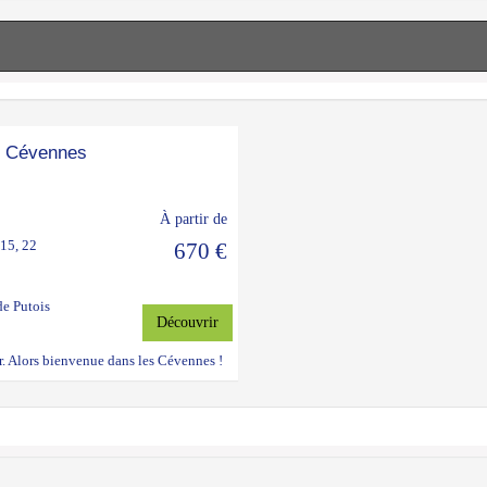
n Cévennes
À partir de
 15, 22
670 €
de Putois
Découvrir
er. Alors bienvenue dans les Cévennes !