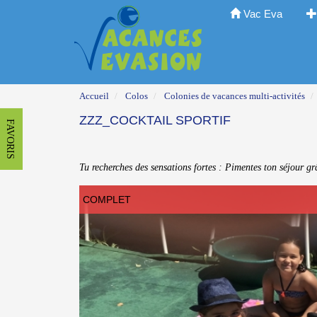
Vac Eva
Accueil
Colos
Colonies de vacances multi-activités
ZZZ_COCKTAIL SPORTIF
FAVORIS
Tu recherches des sensations fortes : Pimentes ton séjour grâ
COMPLET