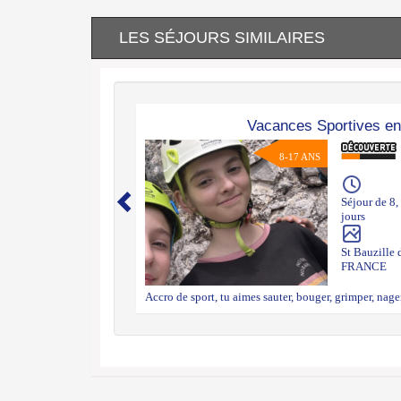
LES SÉJOURS SIMILAIRES
Vacances Sportives e
8-17 ANS
Séjour de 8,
jours
St Bauzille 
FRANCE
Accro de sport, tu aimes sauter, bouger, grimper, nag