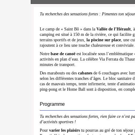
Tu recherches des sensations fortes : Pimentes ton séjour
Le camp de « Saint Bô » dans la
Vallée de l’Hérault
, 
camping est situé à 150 m de la rivière, ce qui facilite 
terrains sportifs et de jeux,
la
piscine sur place
, une cu
rajoutent à ce lieu une touche chaleureuse et conviviale.
Notre
base de canoë
est localisée sous l’emblématique 
activités en plan d’eau. La célèbre Via Ferrata du Thaur
minutes de transport.
Des marabouts ou des
cabanes
de 6 couchages avec lumiè
selon les différentes tranches d’âges. Le bloc sanitaire 
cas de mauvais temps, tente infirmerie, tente d'animati
ping-pong et le Home Ball sont à disposition, en comp
Programme
Tu recherches des sensations fortes, rien faire ce n’est 
d’activités sportives !
Pour
varier les plaisirs
tu pourras au gré de ton séjour