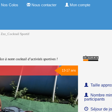
Nos Colos
Nous contacter
Mon compte
Zzz_Cocktail Sportif
ce à notre cocktail d’activités sportives !
13-17 ans
Taille appro
Nombre minim
participants
Séjour de jo