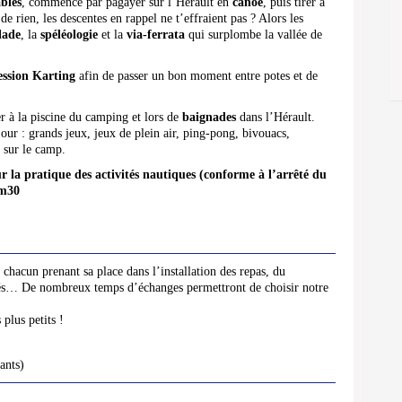
bles
, commence par pagayer sur l’Hérault en
canoë
, puis tirer à
de rien, les descentes en rappel ne t’effraient pas ? Alors les
lade
, la
spéléologie
et la
via-ferrata
qui surplombe la vallée de
ession
Karting
afin de passer un bon moment entre potes et de
r à la piscine du camping et lors de
baignades
dans l’Hérault.
our : grands jeux, jeux de plein air, ping-pong, bivouacs,
 sur le camp.
r la pratique des activités nautiques (conforme à l’arrêté du
1m30
 chacun prenant sa place dans l’installation des repas, du
vités… De nombreux temps d’échanges permettront de choisir notre
plus petits !
ants)