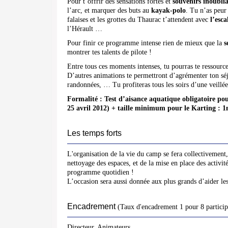
Pour t’offrir des sensations fortes et
souvenirs inoublia
l’arc, et marquer des buts au
kayak-polo
. Tu n’as peur 
falaises et les grottes du Thaurac t’attendent avec
l’esca
l’Hérault …
Pour finir ce programme intense rien de mieux que la
s
montrer tes talents de pilote !
Entre tous ces moments intenses, tu pourras te ressource
D’autres animations te permettront d’agrémenter ton séj
randonnées, … Tu profiteras tous les soirs d’une veillée
Formalité : Test d’aisance aquatique obligatoire pou
25 avril 2012) + taille minimum pour le Karting : 
Les temps forts
L'organisation de la vie du camp se fera collectivement,
nettoyage des espaces, et de la mise en place des acti
programme quotidien !
L’occasion sera aussi donnée aux plus grands d’aider les 
Encadrement
(Taux d'encadrement 1 pour 8 particip
Directeur, Animateurs