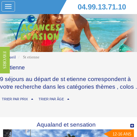
04.99.13.71.10
Toggle
navigation
FAVORIS
Accueil
St etienne
St etienne
9 séjours au départ de st etienne correspondent à
votre recherche dans les catégories
thèmes
,
colos
.
TRIER PAR PRIX
TRIER PAR ÂGE
Aqualand et sensation
12-16 ANS