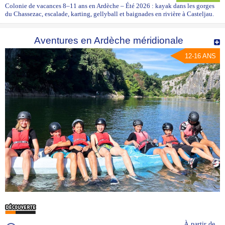
Colonie de vacances 8–11 ans en Ardèche – Été 2026 : kayak dans les gorges
du Chassezac, escalade, karting, gellyball et baignades en rivière à Casteljau.
Aventures en Ardèche méridionale
12-16 ANS
À partir de