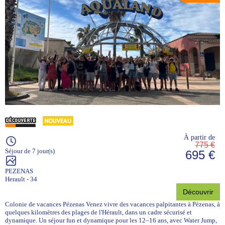
À partir de
775 €
Séjour de 7 jour(s)
695 €
PEZENAS
Herault - 34
Découvrir
Colonie de vacances Pézenas Venez vivre des vacances palpitantes à Pézenas, à
quelques kilomètres des plages de l'Hérault, dans un cadre sécurisé et
dynamique. Un séjour fun et dynamique pour les 12–16 ans, avec Water Jump,