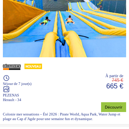
À partir de
745 €
Séjour de 7 jour(s)
665 €
PEZENAS
Herault - 34
Découvrir
Colonie mer sensations – Été 2026 : Pirate World, Aqua Park, Water Jump et
plage au Cap d’Agde pour une semaine fun et dynamique.