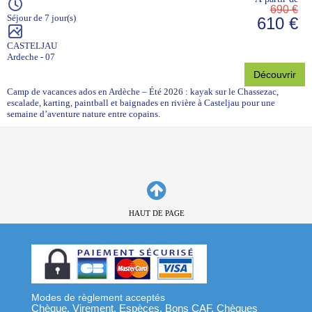
690 €
Séjour de 7 jour(s)
610 €
CASTELJAU
Ardeche - 07
Découvrir
Camp de vacances ados en Ardèche – Été 2026 : kayak sur le Chassezac,
escalade, karting, paintball et baignades en rivière à Casteljau pour une
semaine d’aventure nature entre copains.
HAUT DE PAGE
Modes de règlement acceptés
Chèque, Virement, Espèces, Bons CAF, Chèques