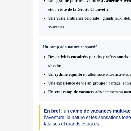
Une grande journée aventure
à
Ardèche Adve
et/ou
visite de la Grotte Chauvet 2
.
Une vraie ambiance colo ado
: grands jeux, défi
souvenirs.
Un camp ado nature et sportif
Des activités encadrées par des professionnels
: 
sécurité.
Un rythme équilibré
: alternance entre activités 
Une expérience de vie en groupe
: partage, entra
Un vrai camp de vacances ado
: immersion natur
En bref :
un
camp de vacances multi-act
l’aventure, la nature et les sensations fort
falaises et grands espaces.