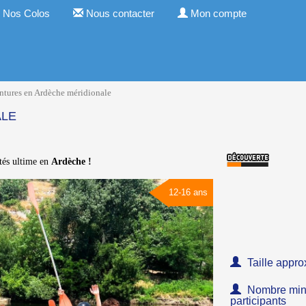
Nos Colos
Nous contacter
Mon compte
ntures en Ardèche méridionale
ALE
ités ultime en
Ardèche !
12-16 ans
Taille appro
Nombre minim
participants