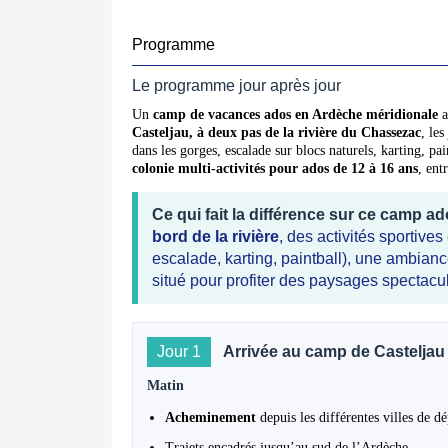
Programme
Le programme jour après jour
Un
camp de vacances ados en Ardèche méridionale
a
Casteljau, à deux pas de la rivière du Chassezac
, le
dans les gorges, escalade sur blocs naturels, karting, pa
colonie multi-activités pour ados de 12 à 16 ans
, ent
Ce qui fait la différence sur ce camp a
bord de la rivière
, des activités sportive
escalade, karting, paintball), une ambian
situé pour profiter des paysages spectacu
Jour 1
Arrivée au camp de Casteljau
Matin
Acheminement
depuis les différentes villes de dé
Trajets encadrés jusqu’au sud de l’Ardèche.