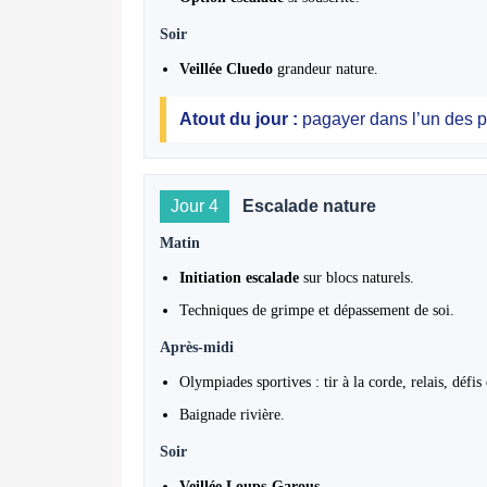
Soir
Veillée Cluedo
grandeur nature.
Atout du jour :
pagayer dans l’un des pl
Jour 4
Escalade nature
Matin
Initiation escalade
sur blocs naturels.
Techniques de grimpe et dépassement de soi.
Après-midi
Olympiades sportives : tir à la corde, relais, défis 
Baignade rivière.
Soir
Veillée Loups-Garous
.