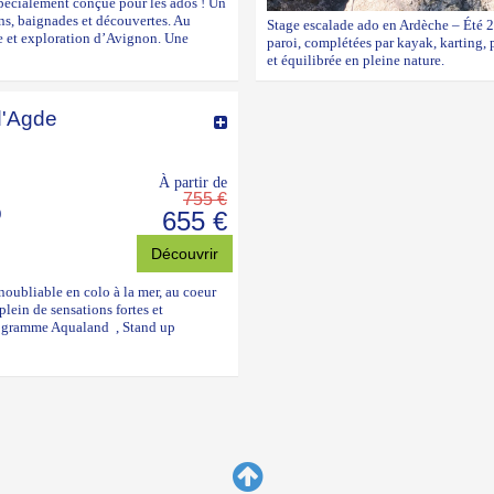
pécialement conçue pour les ados ! Un
ons, baignades et découvertes. Au
Stage escalade ado en Ardèche – Été 2
se et exploration d’Avignon. Une
paroi, complétées par kayak, karting, 
et équilibrée en pleine nature.
d'Agde
À partir de
755 €
)
655 €
Découvrir
noubliable en colo à la mer, au coeur
plein de sensations fortes et
programme Aqualand , Stand up