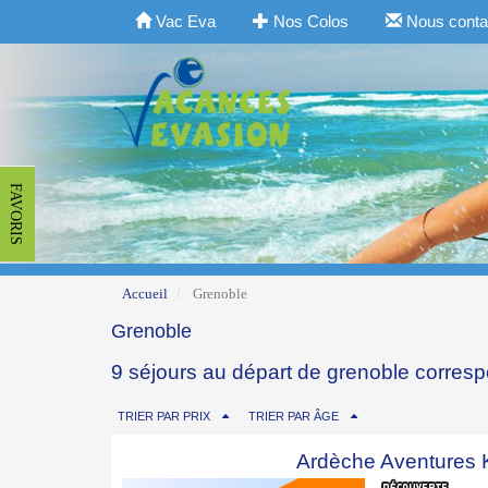
Vac Eva
Nos Colos
Nous conta
FAVORIS
Accueil
Grenoble
Grenoble
9 séjours au départ de grenoble corres
TRIER PAR PRIX
TRIER PAR ÂGE
Ardèche Aventures 