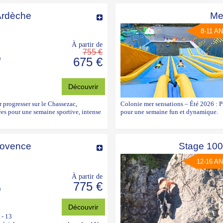
Ardèche
Me
8-11 A
À partir de
755 €
)
675 €
Découvrir
 progresser sur le Chassezac,
Colonie mer sensations – Été 2026 : 
lées pour une semaine sportive, intense
pour une semaine fun et dynamique.
rovence
Stage 100
12-16 A
À partir de
775 €
)
Découvrir
 - 13