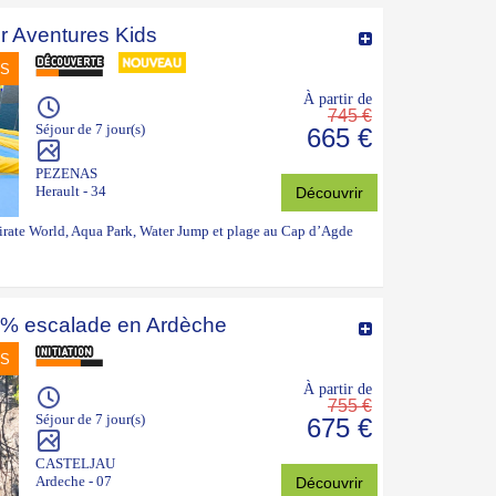
r Aventures Kids
NS
À partir de
745 €
Séjour de 7 jour(s)
665 €
PEZENAS
Herault - 34
Découvrir
Pirate World, Aqua Park, Water Jump et plage au Cap d’Agde
% escalade en Ardèche
NS
À partir de
755 €
Séjour de 7 jour(s)
675 €
CASTELJAU
Ardeche - 07
Découvrir