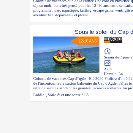
Colonie de vacances Sud de la France Une colo en Provence s
séjour multi-activités pensé pour les 12–16 ans, entre sensati
programme : parc aquatique, karting, escape game, ventriglis
aventure fun, dépaysante et pleine ...
Sous le soleil du Cap 
12-16 ANS
Séjour de 7 jour(s
Agde
Herault - 34
Colonie de vacances Cap d'Agde - Eté 2026 Profitez d'un été i
de l'incontournable station balnéaire du Cap d'Agde. Faîtes le 
rafraîchissantes pendant les grandes vacances scolaires. Au 
Paddle , Voile ⛵ et une sortie à l'A...