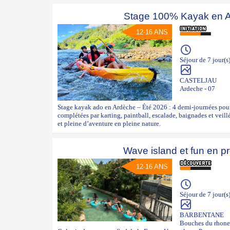
Stage 100% Kayak en 
12-16 ANS
Séjour de 7 jour(s
CASTELJAU
Ardeche - 07
Stage kayak ado en Ardèche – Été 2026 : 4 demi-journées pour
complétées par karting, paintball, escalade, baignades et veil
et pleine d’aventure en pleine nature.
Wave island et fun en p
12-16 ANS
Séjour de 7 jour(s
BARBENTANE
Bouches du rhone