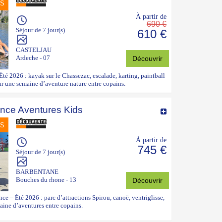
NS
À partir de
690 €
Séjour de 7 jour(s)
610 €
CASTELJAU
Ardeche - 07
Découvrir
é 2026 : kayak sur le Chassezac, escalade, karting, paintball
ur une semaine d’aventure nature entre copains.
nce Aventures Kids
NS
À partir de
745 €
Séjour de 7 jour(s)
BARBENTANE
Bouches du rhone - 13
Découvrir
e – Été 2026 : parc d’attractions Spirou, canoë, ventriglisse,
ine d’aventures entre copains.