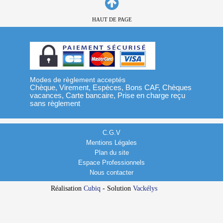
HAUT DE PAGE
Modes de règlement acceptés
Chèque, Virement, Espèces, Bons CAF, Chèques
vacances, Carte bancaire, Prise en charge reçu
sans règlement
C.G.V
Mentions Légales
Plan du site
Espace Professionnels
Nous contacter
Réalisation
Cubiq
- Solution
Vackélys