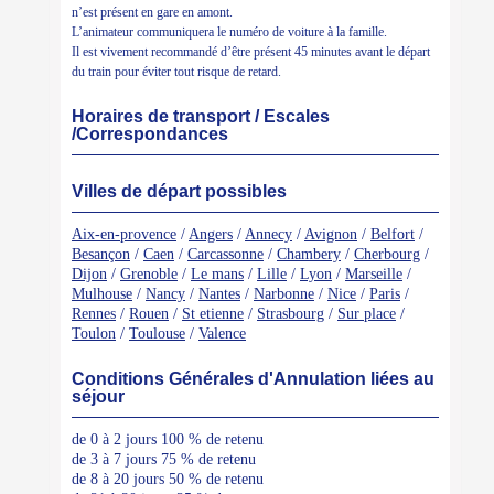
n’est présent en gare en amont.
L’animateur communiquera le numéro de voiture à la famille.
Il est vivement recommandé d’être présent 45 minutes avant le départ
du train pour éviter tout risque de retard.
Horaires de transport / Escales
/Correspondances
Villes de départ possibles
Aix-en-provence
/
Angers
/
Annecy
/
Avignon
/
Belfort
/
Besançon
/
Caen
/
Carcassonne
/
Chambery
/
Cherbourg
/
Dijon
/
Grenoble
/
Le mans
/
Lille
/
Lyon
/
Marseille
/
Mulhouse
/
Nancy
/
Nantes
/
Narbonne
/
Nice
/
Paris
/
Rennes
/
Rouen
/
St etienne
/
Strasbourg
/
Sur place
/
Toulon
/
Toulouse
/
Valence
Conditions Générales d'Annulation liées au
séjour
de 0 à 2 jours 100 % de retenu
de 3 à 7 jours 75 % de retenu
de 8 à 20 jours 50 % de retenu