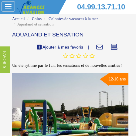
04.99.13.71.10
Toggle
navigation
Accueil
Colos
Colonies de vacances à la mer
Aqualand et sensation
AQUALAND ET SENSATION
Ajouter à mes favoris
|
FAVORIS
Un été rythmé par le fun, les sensations et de nouvelles amitiés !
12-16 ans