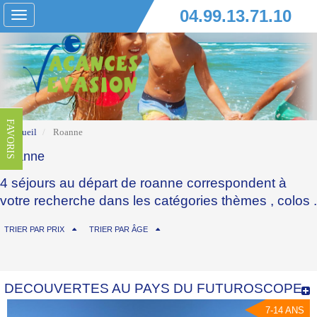
04.99.13.71.10
Toggle
navigation
FAVORIS
Accueil
Roanne
Roanne
4 séjours au départ de roanne correspondent à
votre recherche dans les catégories
thèmes
,
colos
.
TRIER PAR PRIX
TRIER PAR ÂGE
DECOUVERTES AU PAYS DU FUTUROSCOPE
7-14 ANS