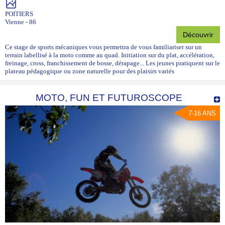
POITIERS
Vienne - 86
Découvrir
Ce stage de sports mécaniques vous permettra de vous familiariser sur un
terrain labellisé à la moto comme au quad. Initiation sur du plat, accélération,
freinage, cross, franchissement de bosse, dérapage... Les jeunes pratiquent sur le
plateau pédagogique ou zone naturelle pour des plaisirs variés
MOTO, FUN ET FUTUROSCOPE
7-16 ANS