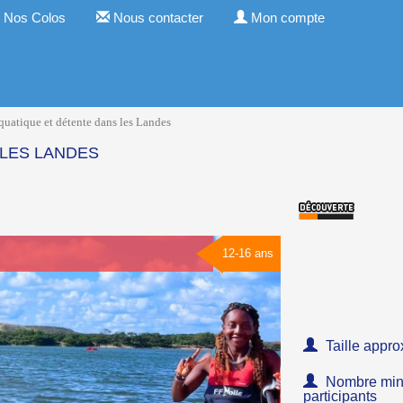
Nos Colos
Nous contacter
Mon compte
quatique et détente dans les Landes
 LES LANDES
12-16 ans
Taille appro
Nombre minim
participants