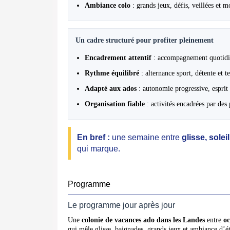
Ambiance colo
: grands jeux, défis, veillées et 
Un cadre structuré pour profiter pleinement
Encadrement attentif
: accompagnement quotidien
Rythme équilibré
: alternance sport, détente et t
Adapté aux ados
: autonomie progressive, esprit
Organisation fiable
: activités encadrées par des 
En bref :
une semaine entre
glisse, sole
qui marque.
Programme
Le programme jour après jour
Une
colonie de vacances ado dans les Landes
entre
oc
qui mêle glisse, baignades, grands jeux et ambiance d’é