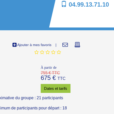
04.99.13.71.10
Ajouter à mes favoris
|
À partir de
755 € TTC
675 €
TTC
Dates et tarifs
ximative du groupe : 21 participants
um de participants pour départ : 18