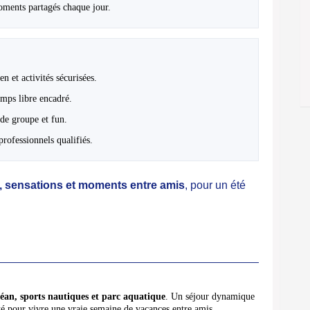
moments partagés chaque jour.
 et activités sécurisées.
emps libre encadré.
 de groupe et fun.
professionnels qualifiés.
il, sensations et moments entre amis
, pour un été
éan, sports nautiques et parc aquatique
. Un séjour dynamique
té pour vivre une vraie semaine de vacances entre amis.